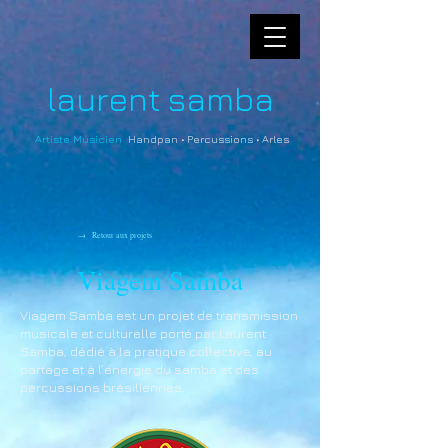
laurent samba
Artiste Musicien
Handpan • Percussions • Arles
→
Retour aux projets
Viagem Samba
Viagem Samba est un projet de transmission
musicale et culturelle porté par Laurent
Samba, dédié à la pratique collective, au
partage et à l’énergie du samba et des
percussions brésiliennes.