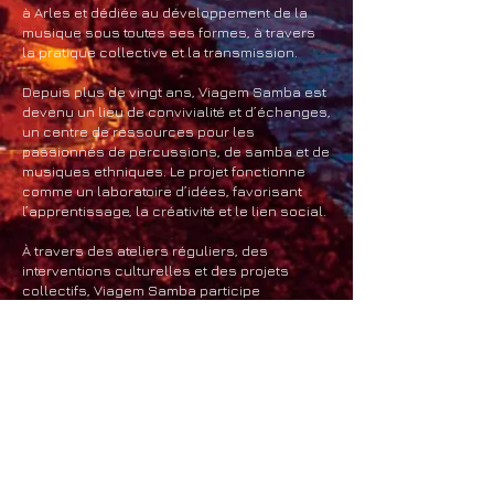
à Arles et dédiée au développement de la
musique sous toutes ses formes, à travers
la pratique collective et la transmission.
Depuis plus de vingt ans, Viagem Samba est
devenu un lieu de convivialité et d’échanges,
un centre de ressources pour les
passionnés de percussions, de samba et de
musiques ethniques. Le projet fonctionne
comme un laboratoire d’idées, favorisant
l’apprentissage, la créativité et le lien social.
À travers des ateliers réguliers, des
interventions culturelles et des projets
collectifs, Viagem Samba participe
activement à la vie culturelle locale tout en
ouvrant ses horizons vers d’autres
traditions musicales et humaines.
vidéo – carnaval et
ateliers de
percussions