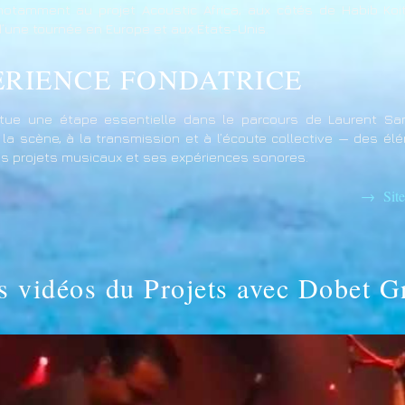
e notamment au projet Acoustic Africa, aux côtés de Habib Koi
d’une tournée en Europe et aux États-Unis.
ÉRIENCE FONDATRICE
itue une étape essentielle dans le parcours de Laurent Sam
 la scène, à la transmission et à l’écoute collective — des él
es projets musicaux et ses expériences sonores.
→
Site
s vidéos du Projets avec Dobet G