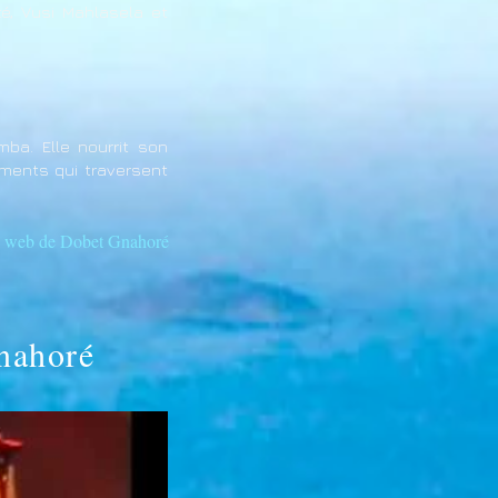
té, Vusi Mahlasela et
ba. Elle nourrit son
éments qui traversent
 web de Dobet Gnahoré
nahoré