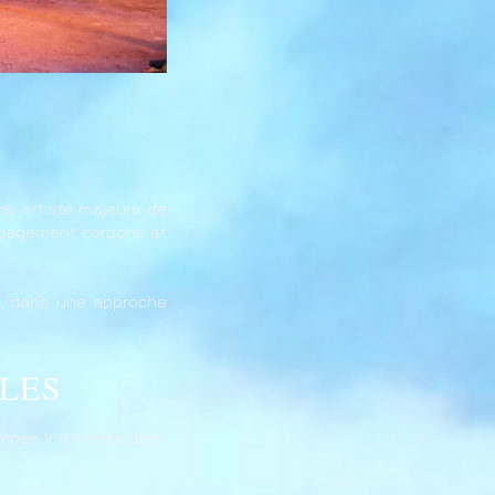
, artiste majeure de
ngagement corporel et
ls, dans une approche
LES
ènes internationales,