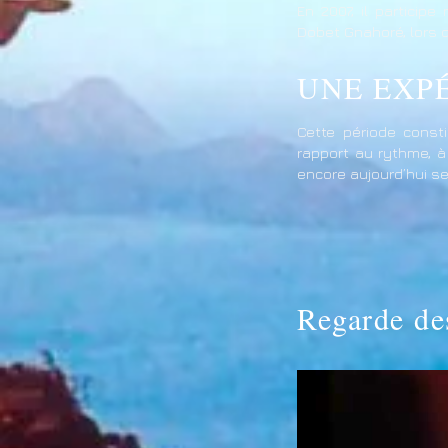
En 2007, il particip
Dobet Gnahoré, lors 
UNE EXP
Cette période const
rapport au rythme, à
encore aujourd’hui s
Regarde de