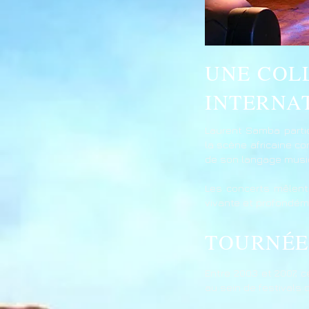
UNE COL
INTERNA
Laurent Samba parti
la scène africaine c
de son langage music
Les concerts mêlent 
vivante et profondém
TOURNÉE
Entre 2003 et 2007, 
au sein de festivals