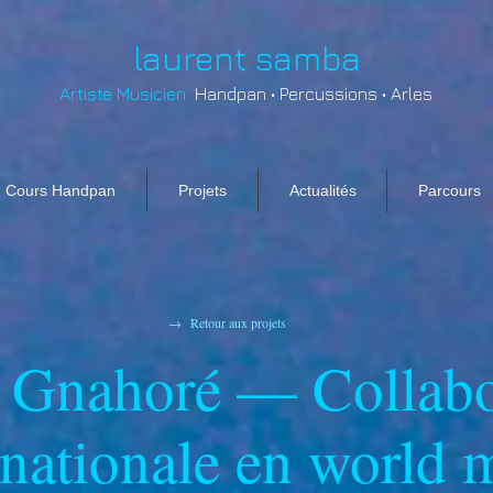
laurent samba
Artiste Musicien
Handpan • Percussions • Arles
Cours Handpan
Projets
Actualités
Parcours
→
Retour aux projets
 Gnahoré — Collabo
rnationale en world 