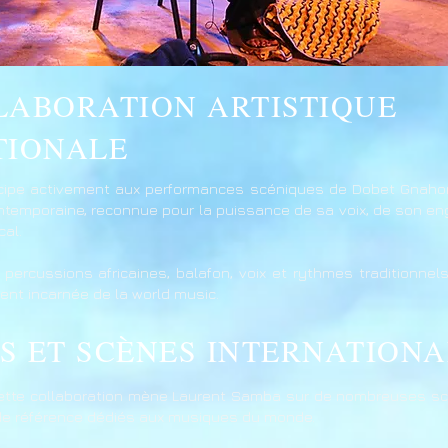
LABORATION ARTISTIQUE
TIONALE
cipe activement aux performances scéniques de Dobet Gnahoré
ontemporaine, reconnue pour la puissance de sa voix, de son e
al.
percussions africaines, balafon, voix et rythmes traditionne
ent incarnée de la world music.
S ET SCÈNES INTERNATIONA
cette collaboration mène Laurent Samba sur de nombreuses sc
 de référence dédiés aux musiques du monde.